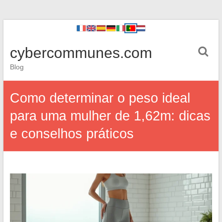
cybercommunes.com
Blog
Como determinar o peso ideal
para uma mulher de 1,62m: dicas
e conselhos práticos