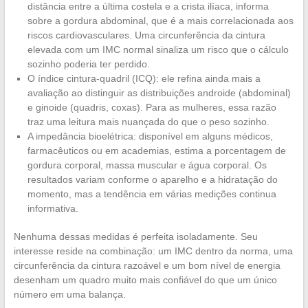
distância entre a última costela e a crista ilíaca, informa
sobre a gordura abdominal, que é a mais correlacionada aos
riscos cardiovasculares. Uma circunferência da cintura
elevada com um IMC normal sinaliza um risco que o cálculo
sozinho poderia ter perdido.
O índice cintura-quadril (ICQ): ele refina ainda mais a
avaliação ao distinguir as distribuições androide (abdominal)
e ginoide (quadris, coxas). Para as mulheres, essa razão
traz uma leitura mais nuançada do que o peso sozinho.
A impedância bioelétrica: disponível em alguns médicos,
farmacêuticos ou em academias, estima a porcentagem de
gordura corporal, massa muscular e água corporal. Os
resultados variam conforme o aparelho e a hidratação do
momento, mas a tendência em várias medições continua
informativa.
Nenhuma dessas medidas é perfeita isoladamente. Seu
interesse reside na combinação: um IMC dentro da norma, uma
circunferência da cintura razoável e um bom nível de energia
desenham um quadro muito mais confiável do que um único
número em uma balança.