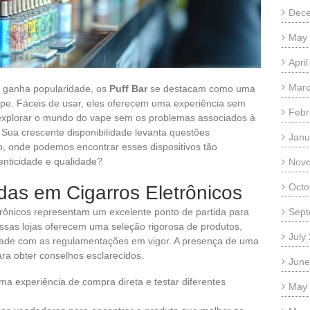
Dec
May
Apri
Marc
o ganha popularidade, os
Puff Bar
se destacam como uma
ape. Fáceis de usar, eles oferecem uma experiência sem
Febr
xplorar o mundo do vape sem os problemas associados à
 Sua crescente disponibilidade levanta questões
Janu
o, onde podemos encontrar esses dispositivos tão
enticidade e qualidade?
Nov
Octo
das em Cigarros Eletrônicos
rônicos representam um excelente ponto de partida para
Sept
ssas lojas oferecem uma seleção rigorosa de produtos,
July
idade com as regulamentações em vigor. A presença de uma
ra obter conselhos esclarecidos.
June
 uma experiência de compra direta e testar diferentes
May