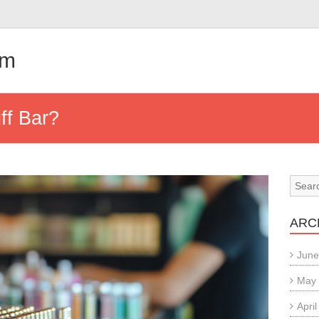
om
ff Bar?
ARC
June
May
Apri