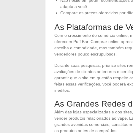
Não hesite em pedir recomendações a
adapta a você.
Compare os preços oferecidos por dife
As Plataformas de V
Com o crescimento do comércio online, 
oferecem Puff Bar. Comprar online apres
escolha e comodidade, mas também requer 
vendedores pouco escrupulosos.
Durante suas pesquisas, priorize sites r
avaliações de clientes anteriores e certif
garantir que o site em questão respeite
feitas essas verificações, você poderá e
inéditos.
As Grandes Redes de
Além das lojas especializadas e dos site
vender produtos relacionados ao vape. E
grandes avenidas comerciais, constituem
os produtos antes de comprá-los.