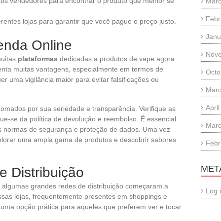
os vendedores para encontrar o produto que melhor se
Marc
Febr
rentes lojas para garantir que você pague o preço justo.
Janu
enda Online
Nov
muitas
plataformas
dedicadas a produtos de vape agora
enta muitas vantagens, especialmente em termos de
Octo
uma vigilância maior para evitar falsificações ou
Marc
Apri
enomados por sua seriedade e transparência. Verifique as
ique-se da política de devolução e reembolso. É essencial
Marc
 as normas de segurança e proteção de dados. Uma vez
xplorar uma ampla gama de produtos e descobrir sabores
Febr
MET
 Distribuição
s, algumas grandes redes de distribuição começaram a
Log 
ssas lojas, frequentemente presentes em shoppings e
 uma opção prática para aqueles que preferem ver e tocar