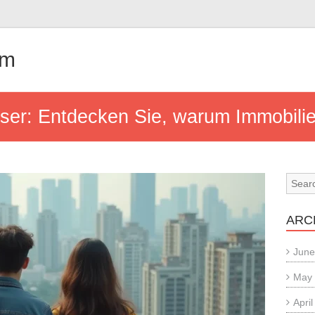
om
r: Entdecken Sie, warum Immobilien
ARC
June
May
Apri