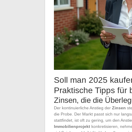
Soll man 2025 kaufe
Praktische Tipps fü
Zinsen, die die Überleg
Der kontinuierliche Anstieg der
Zinsen
ste
die Probe. Der Markt passt sich nur lang
stattfindet, ist oft zu gering, um den Ans
Immobilienprojekt
konkretisieren, nehmen