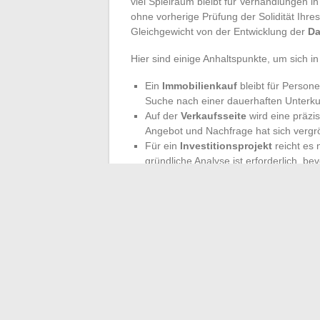
viel Spielraum bleibt für Verhandlungen i
ohne vorherige Prüfung der Solidität Ihr
Gleichgewicht von der Entwicklung der
Da
Hier sind einige Anhaltspunkte, um sich in
Ein
Immobilienkauf
bleibt für Persone
Suche nach einer dauerhaften Unterkun
Auf der
Verkaufsseite
wird eine präzi
Angebot und Nachfrage hat sich vergr
Für ein
Investitionsprojekt
reicht es 
gründliche Analyse ist erforderlich, b
Das Jahr 2025 kündigt sich nicht als Ja
Indikator genau, von den
Zinsen
bis hin 
Zeit, Ihre
Verschuldungsfähigkeit
neu zu
Marktes abzugleichen. Zwischen Großstädt
unterschiedliche Situationen. Hier dominie
Gelegenheit, aber immer vor dem Hintergr
wie er vorankommt, ohne je den Kurs sein