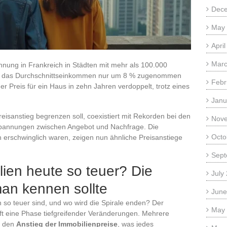
Dec
May
Apri
Marc
ohnung in Frankreich in Städten mit mehr als 100.000
d das Durchschnittseinkommen nur um 8 % zugenommen
Febr
er Preis für ein Haus in zehn Jahren verdoppelt, trotz eines
Janu
reisanstieg begrenzen soll, coexistiert mit Rekorden bei den
Nov
pannungen zwischen Angebot und Nachfrage. Die
Octo
n erschwinglich waren, zeigen nun ähnliche Preisanstiege
Sept
ien heute so teuer? Die
July
an kennen sollte
June
 so teuer sind, und wo wird die Spirale enden? Der
May
ft eine Phase tiefgreifender Veränderungen. Mehrere
n den
Anstieg der Immobilienpreise
, was jedes