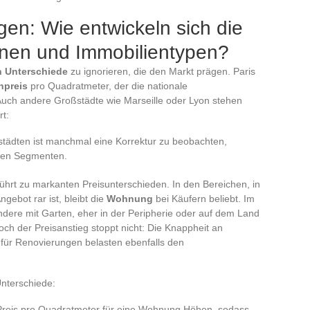
n: Wie entwickeln sich die
onen und Immobilientypen?
en Unterschiede
zu ignorieren, die den Markt prägen. Paris
npreis
pro Quadratmeter, der die nationale
 Auch andere Großstädte wie Marseille oder Lyon stehen
rt:
elstädten ist manchmal eine Korrektur zu beobachten,
chen Segmenten.
ührt zu markanten Preisunterschieden. In den Bereichen, in
gebot rar ist, bleibt die
Wohnung
bei Käufern beliebt. Im
ndere mit Garten, eher in der Peripherie oder auf dem Land
ch der Preisanstieg stoppt nicht: Die Knappheit an
für Renovierungen belasten ebenfalls den
Unterschiede:
he Preis pro Quadratmeter für eine Wohnung Höhen, sodass