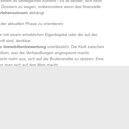
n einem so beweglichen Kontext? Es ist besser, sich nicht
es Dossiers zu wagen, insbesondere wenn das finanzielle
rlehenszinsen
abhängt.
 der aktuellen Phase zu orientieren:
n mit einem erheblichen Eigenkapital oder die auf der
ft sind, denkbar.
se
Immobilienbewertung
unerlässlich: Die Kluft zwischen
ößert, was die Verhandlungen angespannt macht.
nicht mehr aus, sich auf die Bruttorendite zu stützen: Eine
evor man sich auf den Weg macht.
hr großer Umwälzungen an. Die Fachleute beobachten jeden
zur Entwicklung der Wohnverläufe. Nehmen Sie sich die
 bewerten und Ihre Projekte mit der Realität des lokalen
en, Mittelstädten und ländlichen Gebieten gibt es
rt das Warten. Dort öffnet sich leise ein Fenster der
und von Unsicherheit. Es bleibt jedem selbst überlassen,
er eigenen Prioritäten aus den Augen zu verlieren.