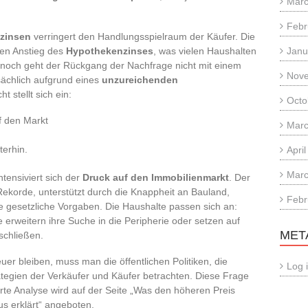
Marc
Febr
zinsen
verringert den Handlungsspielraum der Käufer. Die
chen Anstieg des
Hypothekenzinses
, was vielen Haushalten
Janu
och geht der Rückgang der Nachfrage nicht mit einem
Nov
sächlich aufgrund eines
unzureichenden
t stellt sich ein:
Octo
 den Markt
Marc
terhin.
Apri
Marc
ntensiviert sich der
Druck auf den Immobilienmarkt
. Der
Rekorde, unterstützt durch die Knappheit an Bauland,
Febr
 gesetzliche Vorgaben. Die Haushalte passen sich an:
e erweitern ihre Suche in die Peripherie oder setzen auf
MET
schließen.
er bleiben, muss man die öffentlichen Politiken, die
Log 
tegien der Verkäufer und Käufer betrachten. Diese Frage
ierte Analyse wird auf der Seite „Was den höheren Preis
s erklärt“ angeboten.