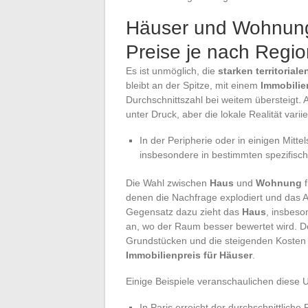
Häuser und Wohnunge
Preise je nach Regi
Es ist unmöglich, die
starken territorial
bleibt an der Spitze, mit einem
Immobilie
Durchschnittszahl bei weitem übersteigt.
unter Druck, aber die lokale Realität variie
In der Peripherie oder in einigen Mitt
insbesondere in bestimmten spezifis
Die Wahl zwischen
Haus
und
Wohnung
f
denen die Nachfrage explodiert und das An
Gegensatz dazu zieht das
Haus
, insbeso
an, wo der Raum besser bewertet wird. Do
Grundstücken und die steigenden Kosten 
Immobilienpreis für Häuser
.
Einige Beispiele veranschaulichen diese 
In Paris erreicht der durchschnittlic