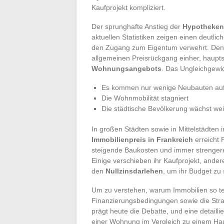
Kaufprojekt kompliziert.
Der sprunghafte Anstieg der
Hypotheken
aktuellen Statistiken zeigen einen deutli
den Zugang zum Eigentum verwehrt. Denn
allgemeinen Preisrückgang einher, haupt
Wohnungsangebots
. Das Ungleichgewich
Es kommen nur wenige Neubauten auf
Die Wohnmobilität stagniert
Die städtische Bevölkerung wächst wei
In großen Städten sowie in Mittelstädten i
Immobilienpreis in Frankreich
erreicht 
steigende Baukosten und immer strengere
Einige verschieben ihr Kaufprojekt, ander
den
Nullzinsdarlehen
, um ihr Budget zu 
Um zu verstehen, warum Immobilien so teu
Finanzierungsbedingungen sowie die Stra
prägt heute die Debatte, und eine detaill
einer Wohnung im Vergleich zu einem Hau