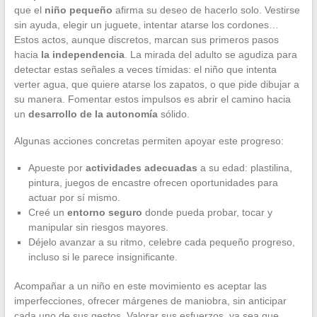
que el
niño pequeño
afirma su deseo de hacerlo solo. Vestirse
sin ayuda, elegir un juguete, intentar atarse los cordones…
Estos actos, aunque discretos, marcan sus primeros pasos
hacia
la independencia
. La mirada del adulto se agudiza para
detectar estas señales a veces tímidas: el niño que intenta
verter agua, que quiere atarse los zapatos, o que pide dibujar a
su manera. Fomentar estos impulsos es abrir el camino hacia
un
desarrollo de la autonomía
sólido.
Algunas acciones concretas permiten apoyar este progreso:
Apueste por
actividades adecuadas
a su edad: plastilina,
pintura, juegos de encastre ofrecen oportunidades para
actuar por sí mismo.
Creé un
entorno seguro
donde pueda probar, tocar y
manipular sin riesgos mayores.
Déjelo avanzar a su ritmo, celebre cada pequeño progreso,
incluso si le parece insignificante.
Acompañar a un niño en este movimiento es aceptar las
imperfecciones, ofrecer márgenes de maniobra, sin anticipar
cada uno de sus gestos. Valorar sus esfuerzos, ya sea que