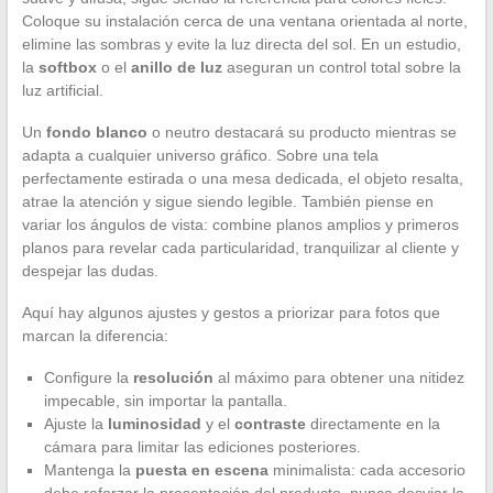
Coloque su instalación cerca de una ventana orientada al norte,
elimine las sombras y evite la luz directa del sol. En un estudio,
la
softbox
o el
anillo de luz
aseguran un control total sobre la
luz artificial.
Un
fondo blanco
o neutro destacará su producto mientras se
adapta a cualquier universo gráfico. Sobre una tela
perfectamente estirada o una mesa dedicada, el objeto resalta,
atrae la atención y sigue siendo legible. También piense en
variar los ángulos de vista: combine planos amplios y primeros
planos para revelar cada particularidad, tranquilizar al cliente y
despejar las dudas.
Aquí hay algunos ajustes y gestos a priorizar para fotos que
marcan la diferencia:
Configure la
resolución
al máximo para obtener una nitidez
impecable, sin importar la pantalla.
Ajuste la
luminosidad
y el
contraste
directamente en la
cámara para limitar las ediciones posteriores.
Mantenga la
puesta en escena
minimalista: cada accesorio
debe reforzar la presentación del producto, nunca desviar la