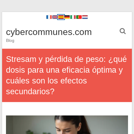
cybercommunes.com
Blog
Stresam y pérdida de peso: ¿qué
dosis para una eficacia óptima y
cuáles son los efectos
secundarios?