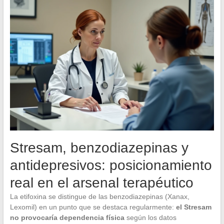
Stresam, benzodiazepinas y
antidepresivos: posicionamiento
real en el arsenal terapéutico
La etifoxina se distingue de las benzodiazepinas (Xanax,
Lexomil) en un punto que se destaca regularmente:
el Stresam
no provocaría dependencia física
según los datos