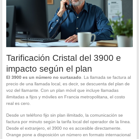
Tarificación Cristal del 3900 e
impacto según el plan
El 3900 es un número no surtaxado
. La llamada se factura al
precio de una llamada local, es decir, se descuenta del plan de
voz del llamante. Con un plan móvil que incluye llamadas
ilimitadas a fijos y móviles en Francia metropolitana, el costo
real es cero.
Desde un teléfono fijo sin plan ilimitado, la comunicación se
factura por minuto según la tarifa local del operador de la línea.
Desde el extranjero, el 3900 no es accesible directamente.
Orange pone a disposición un número en formato internacional