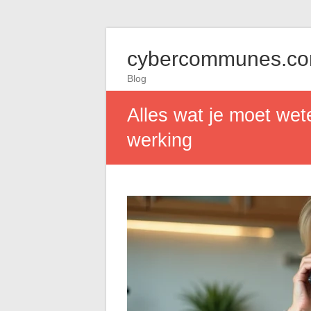
cybercommunes.c
Blog
Alles wat je moet wet
werking