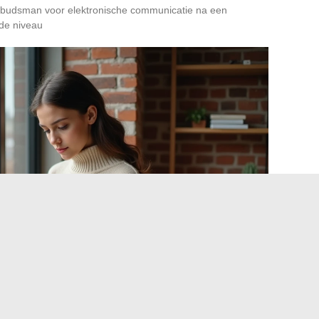
mbudsman voor elektronische communicatie na een
de niveau