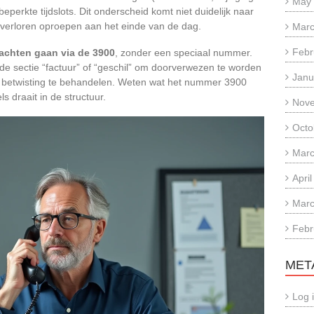
May
erkte tijdslots. Dit onderscheid komt niet duidelijk naar
ot verloren oproepen aan het einde van de dag.
Marc
Febr
lachten gaan via de 3900
, zonder een speciaal nummer.
de sectie “factuur” of “geschil” om doorverwezen te worden
Janu
 betwisting te behandelen. Weten wat het nummer 3900
ls draait in de structuur.
Nov
Octo
Marc
Apri
Marc
Febr
MET
Log 