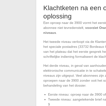
Klachtketen na een 
oplossing
Een oproep naar de 3900 vormt het eerst
abonnee niet tevredenstelt,
voorziet Ora
niveaus
.
Het tweede niveau verloopt via de Klante
het speciale postadres (33732 Bordeaux C
van het plateau dat het eerste gesprek he
schriftelijke indiening formaliseert de klach
Het derde niveau, in geval van aanhoud
elektronische communicatie in te schakel
niveaus zijn uitgeput. Veel abonnees zij
oproepen naar de 3900 zonder ooit het sch
behandeling van het dossier.
Eerste niveau: oproep naar de 3900 of
Tweede niveau: aangetekende brief n
9