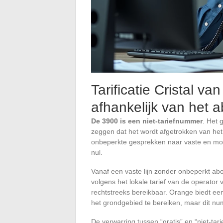
Tarificatie Cristal v
afhankelijk van het
De 3900 is een niet-tariefnummer
. Het 
zeggen dat het wordt afgetrokken van he
onbeperkte gesprekken naar vaste en mobi
nul.
Vanaf een vaste lijn zonder onbeperkt a
volgens het lokale tarief van de operator v
rechtstreeks bereikbaar. Orange biedt ee
het grondgebied te bereiken, maar dit numm
De verwarring tussen “gratis” en “niet-tarie