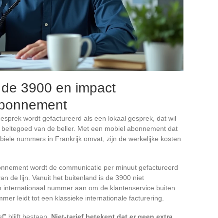
an de 3900 en impact
 abonnement
gesprek wordt gefactureerd als een lokaal gesprek, dat wil
t beltegoed van de beller. Met een mobiel abonnement dat
ele nummers in Frankrijk omvat, zijn de werkelijke kosten
bonnement wordt de communicatie per minuut gefactureerd
an de lijn. Vanuit het buitenland is de 3900 niet
n internationaal nummer aan om de klantenservice buiten
er leidt tot een klassieke internationale facturering.
f” blijft bestaan.
Niet-tarief betekent dat er geen extra