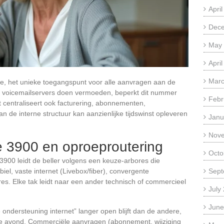
Apri
Dec
May
Apri
Marc
e, het unieke toegangspunt voor alle aanvragen aan de
ge voicemailservers doen vermoeden, beperkt dit nummer
Febr
et centraliseert ook facturering, abonnementen,
n de interne structuur kan aanzienlijke tijdswinst opleveren
Janu
Nov
e 3900 en oproeproutering
Octo
 3900 leidt de beller volgens een keuze-arbores die
iel, vaste internet (Livebox/fiber), convergente
Sept
es. Elke tak leidt naar een ander technisch of commercieel
July
June
ondersteuning internet” langer open blijft dan de andere,
de avond. Commerciële aanvragen (abonnement, wijziging