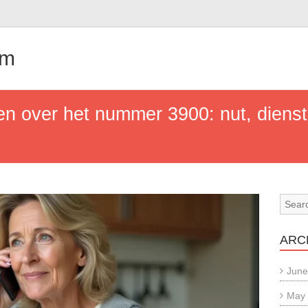
om
en over het nummer 3900: nut, dienst
ARC
June
May