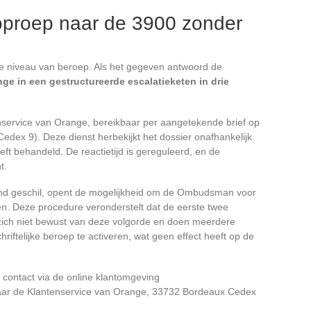
oproep naar de 3900 zonder
e niveau van beroep. Als het gegeven antwoord de
nge in een gestructureerde escalatieketen in drie
nservice van Orange, bereikbaar per aangetekende brief op
edex 9). Deze dienst herbekijkt het dossier onafhankelijk
eft behandeld. De reactietijd is gereguleerd, en de
t.
end geschil, opent de mogelijkheid om de Ombudsman voor
en. Deze procedure veronderstelt dat de eerste twee
n zich niet bewust van deze volgorde en doen meerdere
riftelijke beroep te activeren, wat geen effect heeft op de
 contact via de online klantomgeving
aar de Klantenservice van Orange, 33732 Bordeaux Cedex