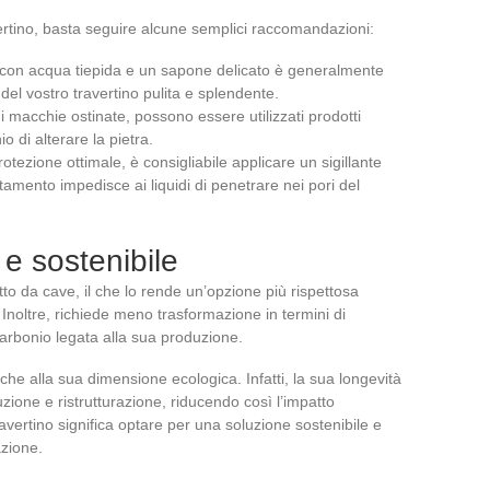
ertino, basta seguire alcune semplici raccomandazioni:
e con acqua tiepida e un sapone delicato è generalmente
del vostro travertino pulita e splendente.
di macchie ostinate, possono essere utilizzati prodotti
o di alterare la pietra.
rotezione ottimale, è consigliabile applicare un sigillante
amento impedisce ai liquidi di penetrare nei pori del
e sostenibile
to da cave, il che lo rende un’opzione più rispettosa
i. Inoltre, richiede meno trasformazione in termini di
carbonio legata alla sua produzione.
nche alla sua dimensione ecologica. Infatti, la sua longevità
uzione e ristrutturazione, riducendo così l’impatto
avertino significa optare per una soluzione sostenibile e
azione.