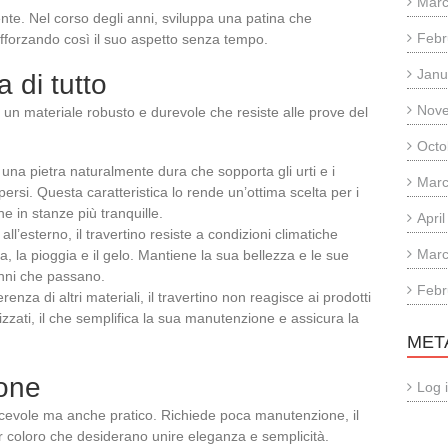
Marc
ente. Nel corso degli anni, sviluppa una patina che
Febr
rafforzando così il suo aspetto senza tempo.
Janu
 di tutto
Nov
e un materiale robusto e durevole che resiste alle prove del
Octo
 è una pietra naturalmente dura che sopporta gli urti e i
Marc
ersi. Questa caratteristica lo rende un’ottima scelta per i
he in stanze più tranquille.
Apri
o all’esterno, il travertino resiste a condizioni climatiche
Marc
ra, la pioggia e il gelo. Mantiene la sua bellezza e le sue
nni che passano.
Febr
ferenza di altri materiali, il travertino non reagisce ai prodotti
izzati, il che semplifica la sua manutenzione e assicura la
MET
ione
Log 
cevole ma anche pratico. Richiede poca manutenzione, il
r coloro che desiderano unire eleganza e semplicità.