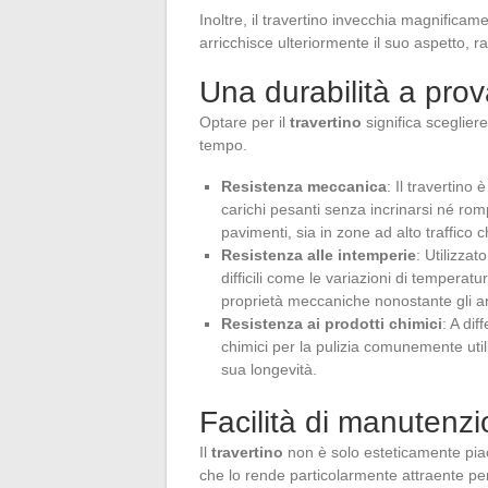
Inoltre, il travertino invecchia magnificam
arricchisce ulteriormente il suo aspetto, 
Una durabilità a prova
Optare per il
travertino
significa sceglier
tempo.
Resistenza meccanica
: Il travertino
carichi pesanti senza incrinarsi né romp
pavimenti, sia in zone ad alto traffico c
Resistenza alle intemperie
: Utilizzat
difficili come le variazioni di temperatu
proprietà meccaniche nonostante gli a
Resistenza ai prodotti chimici
: A dif
chimici per la pulizia comunemente util
sua longevità.
Facilità di manutenz
Il
travertino
non è solo esteticamente pia
che lo rende particolarmente attraente pe