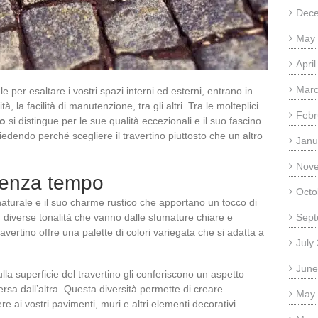
Dec
May
Apri
Marc
e per esaltare i vostri spazi interni ed esterni, entrano in
tà, la facilità di manutenzione, tra gli altri. Tra le molteplici
Febr
no
si distingue per le sue qualità eccezionali e il suo fascino
dendo perché scegliere il travertino piuttosto che un altro
Janu
Nov
 senza tempo
Octo
 naturale e il suo charme rustico che apportano un tocco di
n diverse tonalità che vanno dalle sfumature chiare e
Sept
ravertino offre una palette di colori variegata che si adatta a
July
June
ulla superficie del travertino gli conferiscono un aspetto
rsa dall’altra. Questa diversità permette di creare
May
e ai vostri pavimenti, muri e altri elementi decorativi.