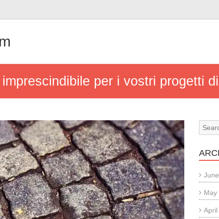
om
a imprescindibile per i vostri progetti 
ARC
June
May
Apri