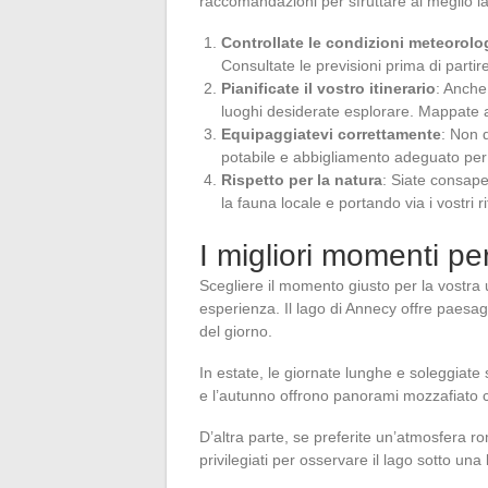
raccomandazioni per sfruttare al meglio l
Controllate le condizioni meteorolo
Consultate le previsioni prima di partir
Pianificate il vostro itinerario
: Anche
luoghi desiderate esplorare. Mappate al
Equipaggiatevi correttamente
: Non 
potabile e abbigliamento adeguato per 
Rispetto per la natura
: Siate consape
la fauna locale e portando via i vostri rif
I migliori momenti p
Scegliere il momento giusto per la vostra 
esperienza. Il lago di Annecy offre paesag
del giorno.
In estate, le giornate lunghe e soleggiate
e l’autunno offrono panorami mozzafiato co
D’altra parte, se preferite un’atmosfera r
privilegiati per osservare il lago sotto una