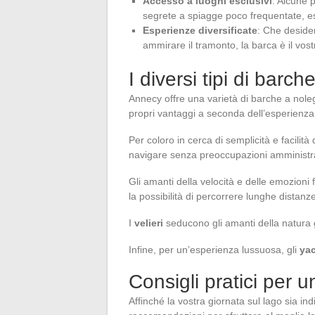
Accesso a luoghi esclusivi
: Alcune p
segrete a spiagge poco frequentate, esp
Esperienze diversificate
: Che deside
ammirare il tramonto, la barca è il vostr
I diversi tipi di barch
Annecy offre una varietà di barche a noleggi
propri vantaggi a seconda dell’esperienza 
Per coloro in cerca di semplicità e facilità 
navigare senza preoccupazioni amministrati
Gli amanti della velocità e delle emozioni 
la possibilità di percorrere lunghe distanz
I
velieri
seducono gli amanti della natura gr
Infine, per un’esperienza lussuosa, gli
ya
Consigli pratici per u
Affinché la vostra giornata sul lago sia in