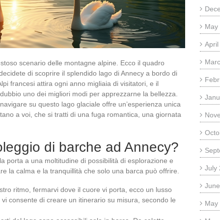
Dec
May
Apri
Marc
stoso scenario delle montagne alpine. Ecco il quadro
ecidete di scoprire il splendido lago di Annecy a bordo di
Febr
i francesi attira ogni anno migliaia di visitatori, e il
dubbio uno dei migliori modi per apprezzarne la bellezza.
Janu
si, navigare su questo lago glaciale offre un’esperienza unica
ano a voi, che si tratti di una fuga romantica, una giornata
Nov
Octo
noleggio di barche ad Annecy?
Sept
a porta a una moltitudine di possibilità di esplorazione e
July
re la calma e la tranquillità che solo una barca può offrire.
June
stro ritmo, fermarvi dove il cuore vi porta, ecco un lusso
vi consente di creare un itinerario su misura, secondo le
May