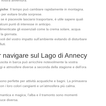
a vostra avventura.
giche
: Il tempo può cambiare rapidamente in montagna.
e per evitare brutte sorprese.
 se è piacevole lasciarsi trasportare, è utile sapere quali
cuni punti di interesse in anticipo.
dimenticate gli essenziali come la crema solare, acqua
la giornata.
voli del vostro impatto sull’ambiente evitando di disturbare
iuti.
er navigare sul Lago di Annecy
uscita in barca può arricchire notevolmente la vostra
gi e atmosfere diverse a seconda della stagione e dell’ora
 sono perfette per attività acquatiche e bagni. La primavera
n i loro colori cangianti e un’atmosfera più calma.
omantica e magica, l’alba e il tramonto sono momenti
 luce diversa.