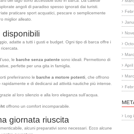
arti del lago sono accessibili solo in barca. Da calette
Marc
lorate angoli di paradiso spesso ignorati dai turisti.
Febr
riate praticare sport acquatici, pescare o semplicemente
o miglior alleato.
Janu
e disponibili
Nov
o, adatte a tutti i gusti e budget. Ogni tipo di barca offre i
Octo
ricercata.
Marc
d’uso, le
barche senza patente
sono ideali. Permettono di
Apri
ve, perfette per una gita in famiglia.
Marc
forti preferiranno le
barche a motore potenti
, che offrono
e rapidamente e di dedicarsi ad attività nautiche più intense.
Febr
azie al loro silenzio e alla loro eleganza sull’acqua.
MET
cht
offrono un comfort incomparabile.
Log 
na giornata riuscita
dimenticabile, alcuni preparativi sono necessari. Ecco alcune