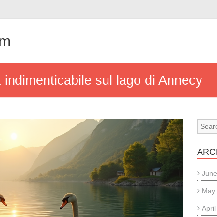
om
 indimenticabile sul lago di Annecy
ARC
June
May
Apri