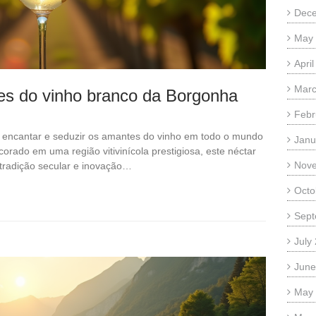
Dec
May
Apri
Marc
es do vinho branco da Borgonha
Febr
 encantar e seduzir os amantes do vinho em todo o mundo
Janu
orado em uma região vitivinícola prestigiosa, este néctar
Nov
 tradição secular e inovação…
Octo
Sept
July
June
May