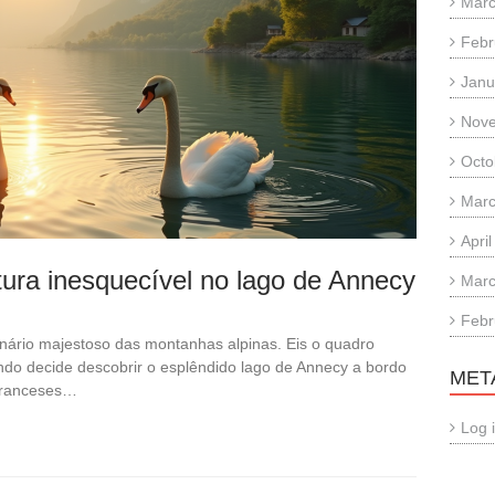
Marc
Febr
Janu
Nov
Octo
Marc
Apri
ra inesquecível no lago de Annecy
Marc
Febr
nário majestoso das montanhas alpinas. Eis o quadro
do decide descobrir o esplêndido lago de Annecy a bordo
MET
 franceses…
Log 