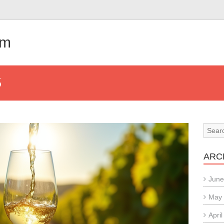
om
5
ARC
June
May
Apri