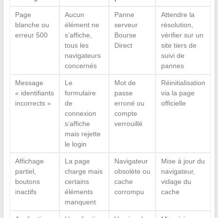
Page
Aucun
Panne
Attendre la
blanche ou
élément ne
serveur
résolution,
erreur 500
s’affiche,
Bourse
vérifier sur un
tous les
Direct
site tiers de
navigateurs
suivi de
concernés
pannes
Message
Le
Mot de
Réinitialisation
« identifiants
formulaire
passe
via la page
incorrects »
de
erroné ou
officielle
connexion
compte
s’affiche
verrouillé
mais rejette
le login
Affichage
La page
Navigateur
Mise à jour du
partiel,
charge mais
obsolète ou
navigateur,
boutons
certains
cache
vidage du
inactifs
éléments
corrompu
cache
manquent