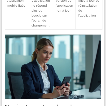
Application
L’application
Version de
Mise à jour ou
mobile figée
ne répond
l’application
réinstallation
plus ou
non à jour
de
boucle sur
l’application
l’écran de
chargement