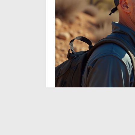
Passform und Komfort
Die Details, die alle
Ein Kopf ohne Haare schwitzt stärker im 
synthetischem Leder oder hartem Kunstst
Man sucht eher nach einem Innenband au