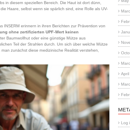
May
 in diesem speziellen Bereich. Die Haut ist dort dünn,
 die Haare, selbst wenn sie spärlich sind, eine Rolle als UV-
Marc
Febr
 INSERM erinnern in ihren Berichten zur Prävention von
ng ohne zertifizierten UPF-Wert keinen
Janu
alter Baumwollhut oder eine günstige Mütze aus
Nov
blichen Teil der Strahlen durch. Um sich über welche Mütze
s man zunächst diese medizinische Realität verstehen,
Octo
Marc
Apri
Marc
Febr
MET
Log 