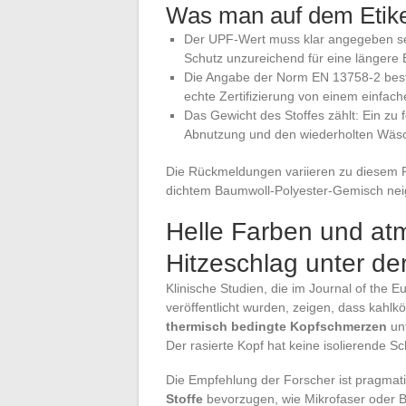
Was man auf dem Etiket
Der UPF-Wert muss klar angegeben sei
Schutz unzureichend für eine längere 
Die Angabe der Norm EN 13758-2 bestät
echte Zertifizierung von einem einfac
Das Gewicht des Stoffes zählt: Ein zu f
Abnutzung und den wiederholten Wäsch
Die Rückmeldungen variieren zu diesem 
dichtem Baumwoll-Polyester-Gemisch neig
Helle Farben und atm
Hitzeschlag unter d
Klinische Studien, die im Journal of th
veröffentlicht wurden, zeigen, dass kahlk
thermisch bedingte Kopfschmerzen
unt
Der rasierte Kopf hat keine isolierende S
Die Empfehlung der Forscher ist pragmat
Stoffe
bevorzugen, wie Mikrofaser oder