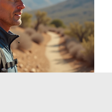
 auf einem rasierte Kopf:
s verändern
direkten Kontakt mit dem Stoff. Innenbänder aus
off verursachen innerhalb weniger Stunden Reizungen.
s absorbierendem Stoff oder technischem Mesh.