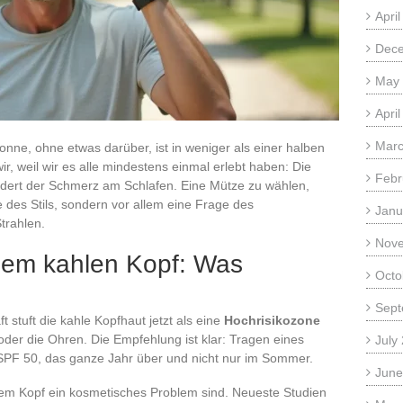
Apri
Dec
May
Apri
Marc
isonne, ohne etwas darüber, ist in weniger als einer halben
r, weil wir es alle mindestens einmal erlebt haben: Die
Febr
ndert der Schmerz am Schlafen. Eine Mütze zu wählen,
e des Stils, sondern vor allem eine Frage des
Janu
trahlen.
Nov
 dem kahlen Kopf: Was
Octo
Sept
 stuft die kahle Kopfhaut jetzt als eine
Hochrisikozone
der die Ohren. Die Empfehlung ist klar: Tragen eines
July
SPF 50, das ganze Jahr über und nicht nur im Sommer.
June
em Kopf ein kosmetisches Problem sind. Neueste Studien