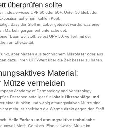
t überprüfen sollte
n, idealerweise UPF 50 oder 50+. Unter 30 bleibt der
Exposition auf einem kahlen Kopf.
igt, dass der Stoff im Labor getestet wurde, was eine
hen Marketingargument unterscheidet.
einer Baumwollstoff, selbst UPF 30, verliert mit der
en an Effektivität.
Punkt, aber Mützen aus technischem Mikrofaser oder aus
en dazu, ihren UPF-Wert über die Zeit besser zu halten.
ungsaktives Material:
er Mütze vermeiden
e European Academy of Dermatology and Venereology
öpfige Personen anfälliger für
lokale Hitzeschläge und
er einer dunklen und wenig atmungsaktiven Mütze sind.
chicht mehr, er speichert die Wärme direkt gegen den Stoff.
isch:
Helle Farben und atmungsaktive technische
 Baumwoll-Mesh-Gemisch. Eine schwarze Mütze im