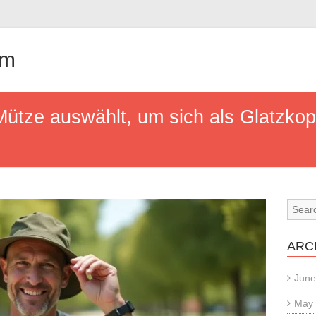
om
Mütze auswählt, um sich als Glatzkop
ARC
June
May