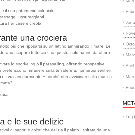
Marc
e il suo patrimonio coloniale.
Febr
 paesaggi lussureggianti.
Janu
tura francese e creola.
Nov
urante una crociera
Octo
molto più che riposarsi su un lettino ammirando il mare. Le
rano scoprire tutto ciò che queste isole hanno da offrire.
Marc
vare lo snorkeling o il parasailing, offrendo prospettive
Apri
e preferiscono rimanere sulla terraferma, numerosi sentieri
i e i vulcani dormienti. E perché non avvicinarsi alla musica
Marc
nimata?
Febr
nica
.
MET
Log 
 e le sue delizie
ival di sapori e colori che delizia il palato. Ispirata da una