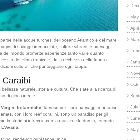
Dec
May
Apri
Marc
sparse nelle acque turchesi dell’oceano Atlantico e del mare
agini di spiagge immacolate, culture vibranti e paesaggi
Febr
ne del mondo promette esperienze tanto varie quanto
olcezza del clima tropicale, dalla ricchezza della fauna e
Janu
radizioni culturali che punteggiano ogni tappa.
Nov
i Caraibi
Octo
 bellezza naturale, storia e cultura. Che siate alla ricerca di
eno di gioco ideale.
Sept
July
 Vergini britanniche
, famose per i loro paesaggi montuosi
hamas
, con i loro reef corallini, sono un paradiso per gli
June
ba
, la storia si intreccia con la musica e la danza, creando
e
L’Avana
.
May
fascino, rendendo ogni tappa unica.