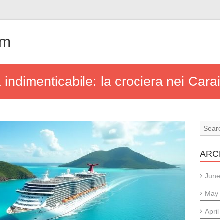
om
 indimenticabile: la crociera nei Carai
ARC
June
May
Apri