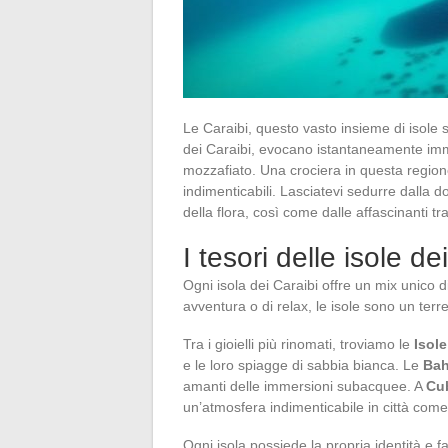
Le Caraibi, questo vasto insieme di isole 
dei Caraibi, evocano istantaneamente imm
mozzafiato. Una crociera in questa regio
indimenticabili. Lasciatevi sedurre dalla d
della flora, così come dalle affascinanti t
I tesori delle isole de
Ogni isola dei Caraibi offre un mix unico di
avventura o di relax, le isole sono un terr
Tra i gioielli più rinomati, troviamo le
Isole
e le loro spiagge di sabbia bianca. Le
Ba
amanti delle immersioni subacquee. A
Cu
un’atmosfera indimenticabile in città com
Ogni isola possiede la propria identità e 