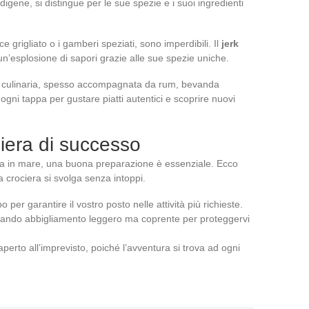
digene, si distingue per le sue spezie e i suoi ingredienti
sce grigliato o i gamberi speziati, sono imperdibili. Il
jerk
n’esplosione di sapori grazie alle sue spezie uniche.
one culinaria, spesso accompagnata da rum, bevanda
ogni tappa per gustare piatti autentici e scoprire nuovi
ciera di successo
nza in mare, una buona preparazione è essenziale. Ecco
ra crociera si svolga senza intoppi.
o per garantire il vostro posto nelle attività più richieste.
ortando abbigliamento leggero ma coprente per proteggervi
perto all’imprevisto, poiché l’avventura si trova ad ogni