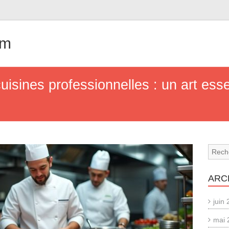
om
isines professionnelles : un art esse
ARC
juin
mai 