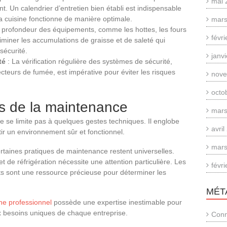
mai 
. Un calendrier d’entretien bien établi est indispensable
 cuisine fonctionne de manière optimale.
mars
 profondeur des équipements, comme les hottes, les fours
févr
éliminer les accumulations de graisse et de saleté qui
sécurité.
janv
té
: La vérification régulière des systèmes de sécurité,
teurs de fumée, est impérative pour éviter les risques
nove
octo
ts de la maintenance
mars
ne se limite pas à quelques gestes techniques. Il englobe
avri
ir un environnement sûr et fonctionnel.
mars
ertaines pratiques de maintenance restent universelles.
t de réfrigération nécessite une attention particulière. Les
févr
nts sont une ressource précieuse pour déterminer les
MÉT
ine professionnel
possède une expertise inestimable pour
x besoins uniques de chaque entreprise.
Conn