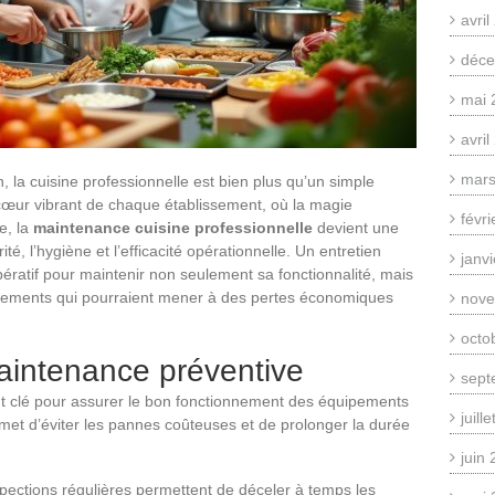
avri
déce
mai 
avri
mars
 la cuisine professionnelle est bien plus qu’un simple
 cœur vibrant de chaque établissement, où la magie
févr
e, la
maintenance cuisine professionnelle
devient une
ité, l’hygiène et l’efficacité opérationnelle. Un entretien
janv
pératif pour maintenir non seulement sa fonctionnalité, mais
nnements qui pourraient mener à des pertes économiques
nove
octo
aintenance préventive
sept
t clé pour assurer le bon fonctionnement des équipements
juill
rmet d’éviter les pannes coûteuses et de prolonger la durée
juin
pections régulières permettent de déceler à temps les