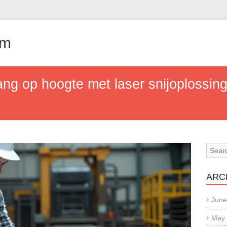
om
ng op hoogte met laser snijoplossin
ARC
June
May