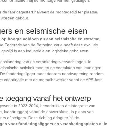
t-conformiteiten bij de montage vermenigvuldigen.
e fabricagestart halveert de montagetijd ter plaatse,
e worden gebout.
gers en seismische eisen
g op hoogte voldoen nu aan seismische en extreme
e Federatie van de Betonindustrie heeft deze evolutie
gewijd is aan industriële en logistieke gebouwen.
mensionering van de verankeringsverwachtingen. In
ismische activiteit moeten de voetplaten van leuningen
n. De funderingsligger moet daarom naadwapening rondom
uwe coördinatie met de metaalbewerker vanaf de APS-fase
eve toegang vanaf het ontwerp
ewerkt in 2023-2024, benadrukken de integratie van
en, loopbruggen) vanaf de ontwerpfase, in plaats van
 of steigers. Deze richting dringt er bij de
ngen voor funderingsliggers en verankeringsplaten al in