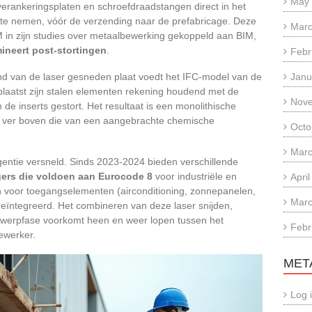
May
erankeringsplaten en schroefdraadstangen direct in het
p te nemen, vóór de verzending naar de prefabricage. Deze
Marc
in zijn studies over metaalbewerking gekoppeld aan BIM,
ineert post-stortingen
.
Febr
nd van de laser gesneden plaat voedt het IFC-model van de
Janu
 plaatst zijn stalen elementen rekening houdend met de
Nov
de inserts gestort. Het resultaat is een monolithische
 ver boven die van een aangebrachte chemische
Octo
Marc
entie versneld. Sinds 2023-2024 bieden verschillende
gers die voldoen aan Eurocode 8
voor industriële en
Apri
en voor toegangselementen (airconditioning, zonnepanelen,
Marc
geïntegreerd. Het combineren van deze laser snijden,
twerpfase voorkomt heen en weer lopen tussen het
Febr
ewerker.
MET
Log 