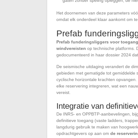
gaten zonder speling opleggen, de nie
Het doornemen van deze parameters vóór d
omdat elk onderdeel klaar aankomt om t
Prefab funderingslig
Prefab funderingsliggers voor toegan
windvereisten
op technische platforms. D
gedocumenteerd in haar dossier 2024 dat 
De seismische uitdaging verandert de di
gebieden met gematigde tot gemiddelde se
cyclische horizontale krachten opvange
elke reservering integreren, wat een na
vereist.
Integratie van definiti
De INRS- en OPPBTP-aanbevelingen, bijg
definitieve toegang (vaste ladders, trapp
langdurig gebruik te maken van hoogwerkers
opdrachtgevers op aan om
de reserveri