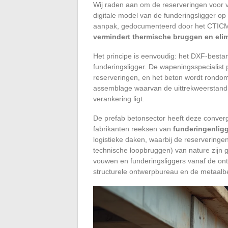
Wij raden aan om de reserveringen voor v
digitale model van de funderingsligger o
aanpak, gedocumenteerd door het CTICM 
vermindert thermische bruggen en elim
Het principe is eenvoudig: het DXF-besta
funderingsligger. De wapeningsspecialist
reserveringen, en het beton wordt rondom 
assemblage waarvan de uittrekweerstand
verankering ligt.
De prefab betonsector heeft deze converg
fabrikanten reeksen van
funderingenlig
logistieke daken, waarbij de reservering
technische loopbruggen) van nature zijn 
vouwen en funderingsliggers vanaf de on
structurele ontwerpbureau en de metaalb