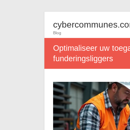
cybercommunes.c
Blog
Optimaliseer uw toega
funderingsliggers