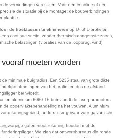
 de verbindingen van stijlen. Voor een crinoline of een
recisie de situatie bij de montage: de boutverbindingen
r plaatse.
oor de hoeklassen te elimineren
op U- of L-profielen.
 een continue sectie, zonder thermisch aangetaste zones,
ische belastingen (vibraties van de loopbrug, wind)
e vooraf moeten worden
t de minimale buigradius. Een S235 staal van grote dikte
eindelijke afmetingen van het profiel en dus de afstand
ngsligger beïnvloedt.
taal en aluminium 6060-T6 beïnvloedt de laserparameters
 en de oppervlaktebehandeling na het vouwen. Aluminium
t verankeringsgebied, anders is er gevaar voor galvanische
 langwerpige gaten moet rekening houden met de
b funderingsligger. We zien dat ontwerpbureaus die ronde