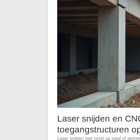
Laser snijden en C
toegangstructuren o
Laser snijden met vezel op staal of alumi