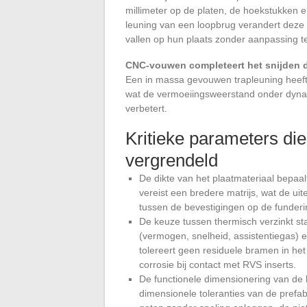
millimeter op de platen, de hoekstukken en
leuning van een loopbrug verandert deze p
vallen op hun plaats zonder aanpassing te
CNC-vouwen completeert het snijden d
Een in massa gevouwen trapleuning heeft
wat de vermoeiingsweerstand onder dynam
verbetert.
Kritieke parameters di
vergrendeld
De dikte van het plaatmateriaal bepaal
vereist een bredere matrijs, wat de uit
tussen de bevestigingen op de funderi
De keuze tussen thermisch verzinkt s
(vermogen, snelheid, assistentiegas)
tolereert geen residuele bramen in he
corrosie bij contact met RVS inserts.
De functionele dimensionering van de
dimensionele toleranties van de prefa