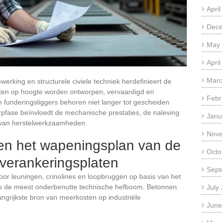
Apri
Dec
May
Apri
Marc
erking en structurele civiele techniek herdefinieert de
en op hoogte worden ontworpen, vervaardigd en
Febr
funderingsliggers behoren niet langer tot gescheiden
rpfase beïnvloedt de mechanische prestaties, de naleving
Janu
 van herstelwerkzaamheden.
Nov
sen het wapeningsplan van de
Octo
 verankeringsplaten
Sept
oor leuningen, crinolines en loopbruggen op basis van het
is de meest onderbenutte technische hefboom. Betonnen
July
langrijkste bron van meerkosten op industriële
June