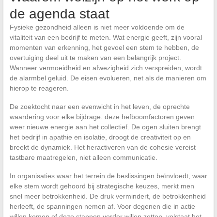
de agenda staat
Fysieke gezondheid alleen is niet meer voldoende om de
vitaliteit van een bedrijf te meten. Wat energie geeft, zijn vooral
momenten van erkenning, het gevoel een stem te hebben, de
overtuiging deel uit te maken van een belangrijk project.
Wanneer vermoeidheid en afwezigheid zich verspreiden, wordt
de alarmbel geluid. De eisen evolueren, net als de manieren om
hierop te reageren.
De zoektocht naar een evenwicht in het leven, de oprechte
waardering voor elke bijdrage: deze hefboomfactoren geven
weer nieuwe energie aan het collectief. De ogen sluiten brengt
het bedrijf in apathie en isolatie, droogt de creativiteit op en
breekt de dynamiek. Het heractiveren van de cohesie vereist
tastbare maatregelen, niet alleen communicatie.
In organisaties waar het terrein de beslissingen beïnvloedt, waar
elke stem wordt gehoord bij strategische keuzes, merkt men
snel meer betrokkenheid. De druk vermindert, de betrokkenheid
herleeft, de spanningen nemen af. Voor degenen die in actie
willen komen of deze stappen verder willen zetten, volstaat het