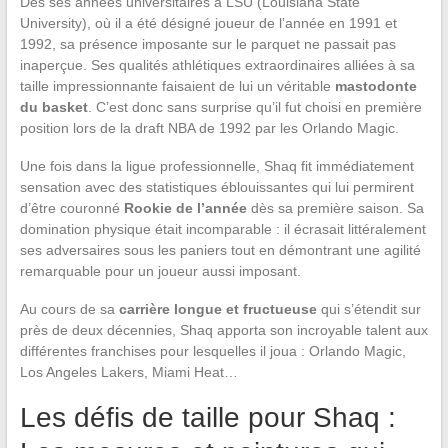
Dès ses années universitaires à LSU (Louisiana State
University), où il a été désigné joueur de l’année en 1991 et
1992, sa présence imposante sur le parquet ne passait pas
inaperçue. Ses qualités athlétiques extraordinaires alliées à sa
taille impressionnante faisaient de lui un véritable
mastodonte
du basket
. C’est donc sans surprise qu’il fut choisi en première
position lors de la draft NBA de 1992 par les Orlando Magic.
Une fois dans la ligue professionnelle, Shaq fit immédiatement
sensation avec des statistiques éblouissantes qui lui permirent
d’être couronné
Rookie de l’année
dès sa première saison. Sa
domination physique était incomparable : il écrasait littéralement
ses adversaires sous les paniers tout en démontrant une agilité
remarquable pour un joueur aussi imposant.
Au cours de sa
carrière longue et fructueuse
qui s’étendit sur
près de deux décennies, Shaq apporta son incroyable talent aux
différentes franchises pour lesquelles il joua : Orlando Magic,
Los Angeles Lakers, Miami Heat…
Les défis de taille pour Shaq :