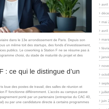
avri
déce
mai 
avri
mars
oviaire dans le 13e arrondissement de Paris. Depuis son
us un même toit des startups, des fonds d’investissement,
févr
ices publics. Le coworking à Station F ne se résume pas à
ogramme choisi, du stade de maturité du projet et des
janv
nove
 : ce qui le distingue d’un
octo
sept
s loue des postes de travail, des salles de réunion et
ion F fonctionne différemment. L’accès au campus passe
juill
mpagnement porté par un partenaire (entreprise du CAC 40,
juin
nal) ou par une candidature directe à certains programmes