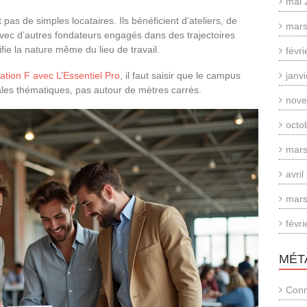
mai 
 pas de simples locataires. Ils bénéficient d’ateliers, de
mars
avec d’autres fondateurs engagés dans des trajectoires
fie la nature même du lieu de travail.
févr
ation F avec L’Essentiel Pro
, il faut saisir que le campus
janv
ales thématiques, pas autour de mètres carrés.
nove
octo
mars
avri
mars
févr
MÉT
Conn