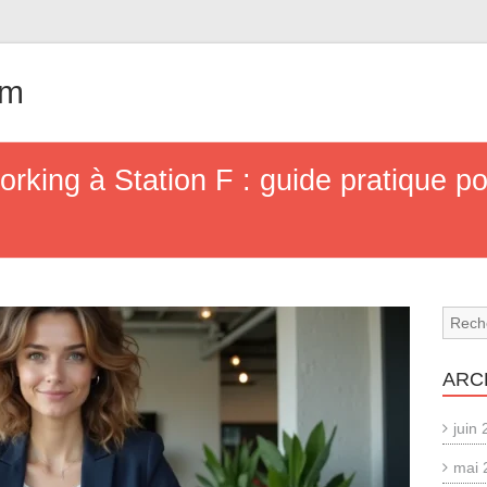
om
orking à Station F : guide pratique p
ARC
juin
mai 