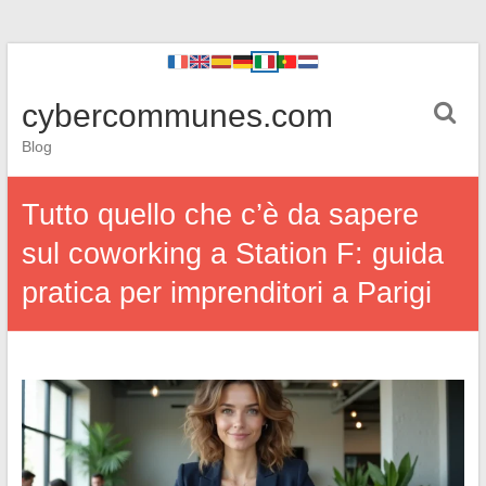
cybercommunes.com
Blog
Tutto quello che c’è da sapere
sul coworking a Station F: guida
pratica per imprenditori a Parigi