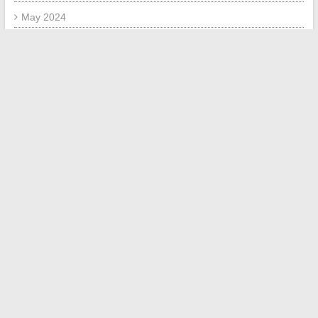
May 2024
March 2024
February 2024
January 2024
November 2023
October 2023
March 2023
April 2022
March 2022
February 2022
META
Log in