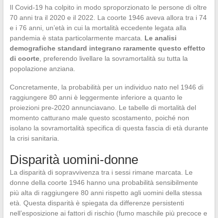
Il Covid-19 ha colpito in modo sproporzionato le persone di oltre
70 anni tra il 2020 e il 2022. La coorte 1946 aveva allora tra i 74
e i 76 anni, un’età in cui la mortalità eccedente legata alla
pandemia è stata particolarmente marcata.
Le analisi
demografiche standard integrano raramente questo effetto
di coorte
, preferendo livellare la sovramortalità su tutta la
popolazione anziana.
Concretamente, la probabilità per un individuo nato nel 1946 di
raggiungere 80 anni è leggermente inferiore a quanto le
proiezioni pre-2020 annunciavano. Le tabelle di mortalità del
momento catturano male questo scostamento, poiché non
isolano la sovramortalità specifica di questa fascia di età durante
la crisi sanitaria.
Disparità uomini-donne
La disparità di sopravvivenza tra i sessi rimane marcata. Le
donne della coorte 1946 hanno una probabilità sensibilmente
più alta di raggiungere 80 anni rispetto agli uomini della stessa
età. Questa disparità è spiegata da differenze persistenti
nell’esposizione ai fattori di rischio (fumo maschile più precoce e