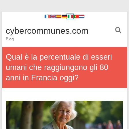
cybercommunes.com
Blog
Qual è la percentuale di esseri
umani che raggiungono gli 80
anni in Francia oggi?