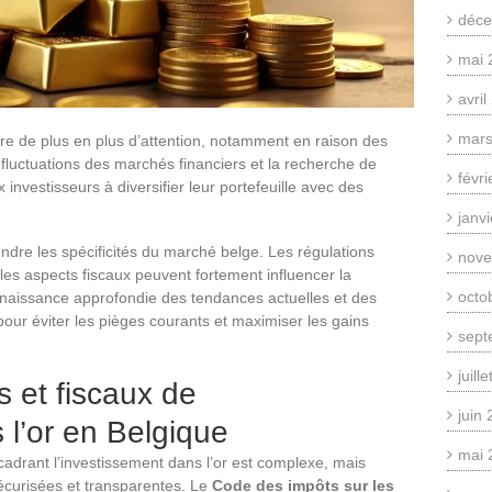
déce
mai 
avri
mars
tire de plus en plus d’attention, notamment en raison des
fluctuations des marchés financiers et la recherche de
févr
nvestisseurs à diversifier leur portefeuille avec des
janv
dre les spécificités du marché belge. Les régulations
nove
 les aspects fiscaux peuvent fortement influencer la
octo
onnaissance approfondie des tendances actuelles et des
pour éviter les pièges courants et maximiser les gains
sept
juill
s et fiscaux de
juin
 l’or en Belgique
mai 
encadrant l’investissement dans l’or est complexe, mais
sécurisées et transparentes. Le
Code des impôts sur les