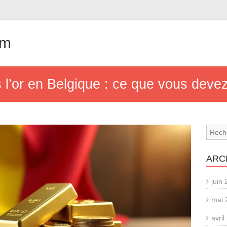
om
 l’or en Belgique : ce que vous devez
ARC
juin
mai 
avri