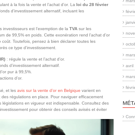
mars
lant à la fois la vente et l’achat d’or. La
loi du 28 février
onds d’investissement alternatif, incluant les
févr
janv
es investisseurs est l’exemption de la
TVA
sur les
nove
um de 99,5% en poids. Cette exonération rend l’achat d’or
coût. Toutefois, pensez à bien déclarer toutes les
octo
 près ce type d’investissement.
mars
IR)
: régule la vente et l’achat d’or.
onds d’investissement alternatif.
avri
d’or pur à 99,5%.
mars
actions d’or.
févr
sé, et les
avis sur la vente d’or en Belgique
varient en
 des régulations en place. Pour naviguer efficacement
MÉT
égislations en vigueur est indispensable. Consultez des
’investissement pour obtenir des conseils avisés et éviter
Conn