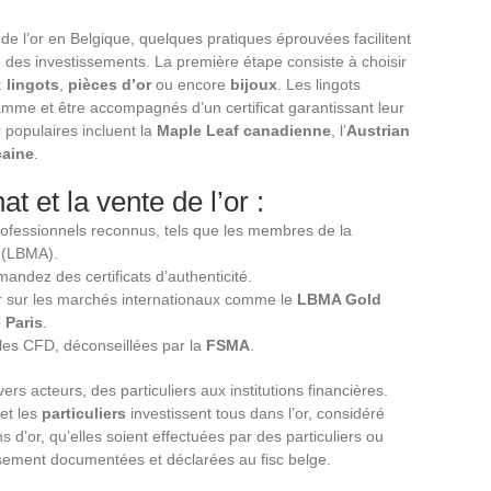
e l’or en Belgique, quelques pratiques éprouvées facilitent
té des investissements. La première étape consiste à choisir
:
lingots
,
pièces d’or
ou encore
bijoux
. Les lingots
amme et être accompagnés d’un certificat garantissant leur
r populaires incluent la
Maple Leaf canadienne
, l’
Austrian
caine
.
t et la vente de l’or :
professionnels reconnus, tels que les membres de la
(LBMA).
emandez des certificats d’authenticité.
’or sur les marchés internationaux comme le
LBMA Gold
 Paris
.
r les CFD, déconseillées par la
FSMA
.
rs acteurs, des particuliers aux institutions financières.
et les
particuliers
investissent tous dans l’or, considéré
d’or, qu’elles soient effectuées par des particuliers ou
usement documentées et déclarées au fisc belge.