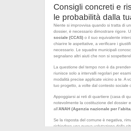
Consigli concreti e ri
le probabilità dalla t
Niente si improvvisa quando si tratta di u
dossier, è necessario dimostrare rigore.
sociale (CCAS)
o il suo equivalente inter
chiarire le aspettative, a verificare i giusti
necessario. Le squadre municipali conosco
segnalano altri aiuti che non si sospetter
La questione del tempo non è da prendere a
riunisce solo a intervalli regolari per esam
modalità precise applicate vicino a te. A v
tuo progetto, a volte dal contesto sociale o
Appoggiarsi ai reti di quartiere (casa di qua
notevolmente la costituzione del dossier 
all’
ANAH (Agenzia nazionale per l’abita
Se la risposta del comune è negativa, rim
richiedere una nuova valutazione della sit