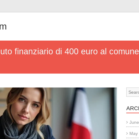
om
uto finanziario di 400 euro al comune
ARC
June
May