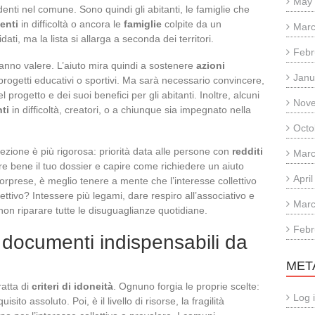
May
nti nel comune. Sono quindi gli abitanti, le famiglie che
enti
in difficoltà o ancora le
famiglie
colpite da un
Marc
ati, ma la lista si allarga a seconda dei territori.
Febr
 fanno valere. L’aiuto mira quindi a sostenere
azioni
Janu
i, progetti educativi o sportivi. Ma sarà necessario convincere,
el progetto e dei suoi benefici per gli abitanti. Inoltre, alcuni
Nov
ti
in difficoltà, creatori, o a chiunque sia impegnato nella
Octo
lezione è più rigorosa: priorità data alle persone con
redditi
Marc
are bene il tuo dossier e capire come richiedere un aiuto
Apri
rprese, è meglio tenere a mente che l’interesse collettivo
iettivo? Intessere più legami, dare respiro all’associativo e
Marc
o, non riparare tutte le disuguaglianze quotidiane.
Febr
e i documenti indispensabili da
MET
ratta di
criteri di idoneità
. Ognuno forgia le proprie scelte:
Log 
sito assoluto. Poi, è il livello di risorse, la fragilità