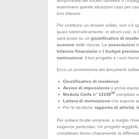
temporanea del nucleo familiare o l’impegn
esaminano queste situazioni caso per caso, 
loro bilancio.
Per costituire un dossier solido, non c’è 
quasi sistematicamente: in alcuni casi, si 
sarà posto su un
giustificativo di resid
suonore
delle risorse. Le
associazioni
de
bilancio finanziario
e il
budget previsi
motivazione
: il tuo progetto e i suoi be
Ecco un promemoria dei documenti solitame
Giustificativo di residenza
Avviso di imposizione
o prova equival
06
Modulo Cerfa n° 12156
compilato s
Lettera di motivazione
che espone la 
Per le strutture:
rapporto di attività
,
b
Per evitare brutte sorprese, è meglio chia
esigenze particolari. Un progetto leggibil
completato fanno chiaramente la differen