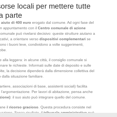
sorse locali per mettere tutte
ua parte
n
aiuto di 400 euro
erogato dal comune. Ad ogni fase del
 Un appuntamento con il
Centro comunale di azione
comunale può rivelarsi decisivo: queste strutture aiutano a
ficativi, a orientare verso
dispositivi complementari
se
no i buoni leve, condividono a volte suggerimenti,
ebbe.
lla leggera: in alcune città, il consiglio comunale si
inare le richieste. Informati sulle date di deposito e sulle
olte, la decisione dipenderà dalla dimensione collettiva del
 dalla situazione familiare.
rtiere, associazioni di base, assistenti sociali) facilita
e l’argomentazione. Per lavori di abitazione, pensa anche
zione)
: il suo aiuto può integrare quello del comune.
ane il
ricorso gracioso
. Questa procedura consiste nel
uazione. Senza risultato, il
tribunale amministrativo
può