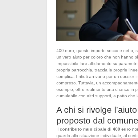
400 euro, questo importo secco e netto, s
un vero aiuto per coloro che non hanno più 
Impossibile fare affidamento su parametri
propria parrocchia, traccia le proprie linee
complica. I rifiuti arrivano per un dossier 
compreso. Tuttavia, un accompagnamento s
esempio, offre realmente una chance in pi
cumulabile con altri supporti, a patto che le
A chi si rivolge l’aiut
proposto dal comun
Il
contributo municipale di 400 euro
non
guarda alla situazione individuale, al con