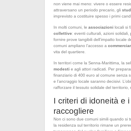
non viene mai meno: vivere o essere reside
attraversano un periodo precario, gli
stud
imprevisto a costituire spesso i primi candid
In molti comuni, le
associazioni
locali si
collettive
: eventi culturali, azioni solidal
fornire prove tangibili dell’impatto locale d
comuni ampliano l’accesso a
commercian
vita del quartiere.
In territori come la Senna-Marittima, la se
modesti
e agli attori radicati. Per prepar
finanziario di 400 euro al comune senza so
e l’ancraggio locale saranno decisivi. L’ob
rafforzare il tessuto solidale del territori
I criteri di idoneità 
raccogliere
Non ci sono due comuni simili quando si t
la residenza sul territorio rimane un prerequi