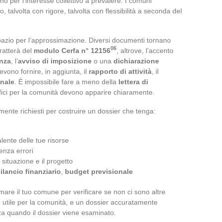
o per l’interesse collettivo a prevalere. I comuni
talvolta con rigore, talvolta con flessibilità a seconda del
spazio per l’approssimazione. Diversi documenti tornano
06
tratterà del
modulo Cerfa n° 12156
, altrove, l’accento
enza
, l’
avviso di imposizione
o una
dichiarazione
vono fornire, in aggiunta, il
rapporto di attività
, il
onale
. È impossibile fare a meno della
lettera di
nefici per la comunità devono apparire chiaramente.
nte richiesti per costruire un dossier che tenga:
ente delle tue risorse
enza errori
situazione e il progetto
ilancio finanziario
,
budget previsionale
mare il tuo comune per verificare se non ci sono altre
e, utile per la comunità, e un dossier accuratamente
za quando il dossier viene esaminato.