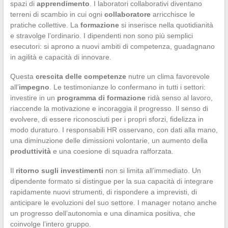
spazi di
apprendimento
. I laboratori collaborativi diventano
terreni di scambio in cui ogni
collaboratore
arricchisce le
pratiche collettive. La
formazione
si inserisce nella quotidianità
e stravolge l’ordinario. I dipendenti non sono più semplici
esecutori: si aprono a nuovi ambiti di competenza, guadagnano
in agilità e capacità di innovare.
Questa
crescita delle competenze
nutre un clima favorevole
all’
impegno
. Le testimonianze lo confermano in tutti i settori:
investire in un
programma di formazione
ridà senso al lavoro,
riaccende la motivazione e incoraggia il progresso. Il senso di
evolvere, di essere riconosciuti per i propri sforzi, fidelizza in
modo duraturo. I responsabili HR osservano, con dati alla mano,
una diminuzione delle dimissioni volontarie, un aumento della
produttività
e una coesione di squadra rafforzata.
Il
ritorno sugli investimenti
non si limita all’immediato. Un
dipendente formato si distingue per la sua capacità di integrare
rapidamente nuovi strumenti, di rispondere a imprevisti, di
anticipare le evoluzioni del suo settore. I manager notano anche
un progresso dell’autonomia e una dinamica positiva, che
coinvolge l’intero gruppo.