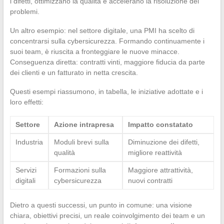
i difetti, ottimizzano la qualità e accelerano la risoluzione dei
problemi.
Un altro esempio: nel settore digitale, una PMI ha scelto di
concentrarsi sulla cybersicurezza. Formando continuamente i
suoi team, è riuscita a fronteggiare le nuove minacce.
Conseguenza diretta: contratti vinti, maggiore fiducia da parte
dei clienti e un fatturato in netta crescita.
Questi esempi riassumono, in tabella, le iniziative adottate e i
loro effetti:
Settore
Azione intrapresa
Impatto constatato
Industria
Moduli brevi sulla
Diminuzione dei difetti,
qualità
migliore reattività
Servizi
Formazioni sulla
Maggiore attrattività,
digitali
cybersicurezza
nuovi contratti
Dietro a questi successi, un punto in comune: una visione
chiara, obiettivi precisi, un reale coinvolgimento dei team e un