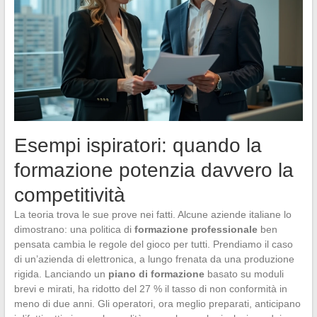
Esempi ispiratori: quando la
formazione potenzia davvero la
competitività
La teoria trova le sue prove nei fatti. Alcune aziende italiane lo
dimostrano: una politica di
formazione professionale
ben
pensata cambia le regole del gioco per tutti. Prendiamo il caso
di un’azienda di elettronica, a lungo frenata da una produzione
rigida. Lanciando un
piano di formazione
basato su moduli
brevi e mirati, ha ridotto del 27 % il tasso di non conformità in
meno di due anni. Gli operatori, ora meglio preparati, anticipano