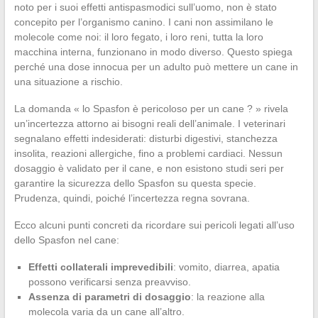
noto per i suoi effetti antispasmodici sull’uomo, non è stato
concepito per l’organismo canino. I cani non assimilano le
molecole come noi: il loro fegato, i loro reni, tutta la loro
macchina interna, funzionano in modo diverso. Questo spiega
perché una dose innocua per un adulto può mettere un cane in
una situazione a rischio.
La domanda « lo Spasfon è pericoloso per un cane ? » rivela
un’incertezza attorno ai bisogni reali dell’animale. I veterinari
segnalano effetti indesiderati: disturbi digestivi, stanchezza
insolita, reazioni allergiche, fino a problemi cardiaci. Nessun
dosaggio è validato per il cane, e non esistono studi seri per
garantire la sicurezza dello Spasfon su questa specie.
Prudenza, quindi, poiché l’incertezza regna sovrana.
Ecco alcuni punti concreti da ricordare sui pericoli legati all’uso
dello Spasfon nel cane:
Effetti collaterali imprevedibili
: vomito, diarrea, apatia
possono verificarsi senza preavviso.
Assenza di parametri di dosaggio
: la reazione alla
molecola varia da un cane all’altro.