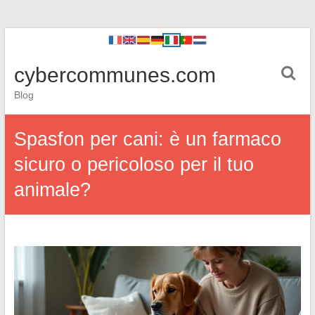
cybercommunes.com
Blog
Spasfon per cani: è un farmaco
sicuro o pericoloso per il tuo
animale?