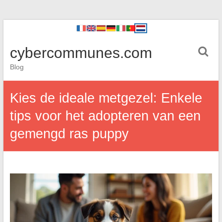
cybercommunes.com
Blog
Kies de ideale metgezel: Enkele
tips voor het adopteren van een
gemengd ras puppy